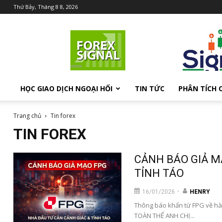
Thứ Bảy, Tháng 8 8, 2026
Chia
sẻ
kiến
thức
Forex
HỌC GIAO DỊCH NGOẠI HỐI
TIN TỨC
PHÂN TÍCH 
Trang chủ
Tin forex
TIN FOREX
CẢNH BÁO GIẢ M
TỈNH TÁO
-
16/01/2026
HENRY
Thông báo khẩn từ FPG về hà
TOÀN THỂ ANH CHỊ...