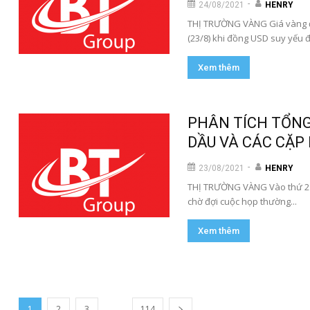
-
24/08/2021
HENRY
THỊ TRƯỜNG VÀNG Giá vàng đã
(23/8) khi đồng USD suy yếu đ
Xem thêm
PHÂN TÍCH TỔNG
DẦU VÀ CÁC CẶP 
-
23/08/2021
HENRY
THỊ TRƯỜNG VÀNG Vào thứ 2 đ
chờ đợi cuộc họp thường...
Xem thêm
...
1
2
3
114