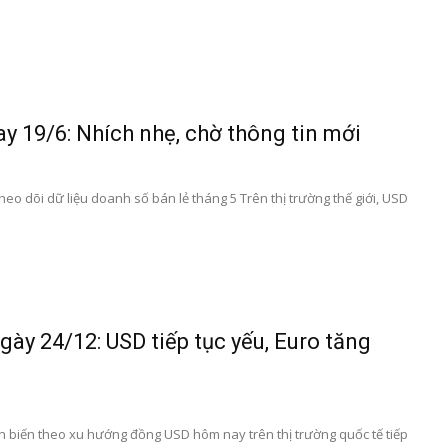
y 19/6: Nhích nhẹ, chờ thông tin mới
heo dõi dữ liệu doanh số bán lẻ tháng 5 Trên thị trường thế giới, USD
gày 24/12: USD tiếp tục yếu, Euro tăng
ễn biến theo xu hướng đồng USD hôm nay trên thị trường quốc tế tiếp