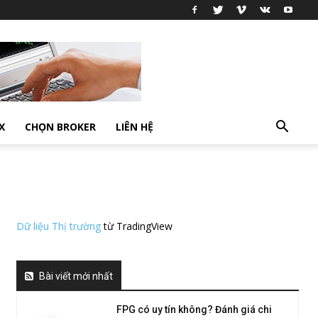
X
CHỌN BROKER
LIÊN HỆ
Dữ liệu Thị trường
từ TradingView
Bài viết mới nhất
FPG có uy tín không? Đánh giá chi