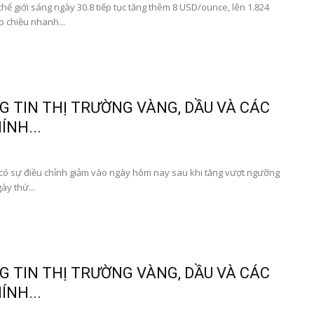
 giới sáng ngày 30.8 tiếp tục tăng thêm 8 USD/ounce, lên 1.824
 chiều nhanh...
 TIN THỊ TRƯỜNG VÀNG, DẦU VÀ CÁC
ÍNH...
 sự điều chỉnh giảm vào ngày hôm nay sau khi tăng vượt ngưỡng
y thứ...
 TIN THỊ TRƯỜNG VÀNG, DẦU VÀ CÁC
ÍNH...