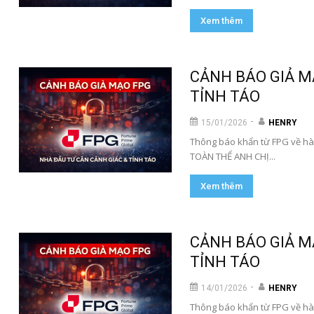
Xem thêm
CẢNH BÁO GIẢ M
TỈNH TÁO
-
15/01/2026
HENRY
Thông báo khẩn từ FPG về hà
TOÀN THỂ ANH CHỊ...
Xem thêm
CẢNH BÁO GIẢ M
TỈNH TÁO
-
14/01/2026
HENRY
Thông báo khẩn từ FPG về hà