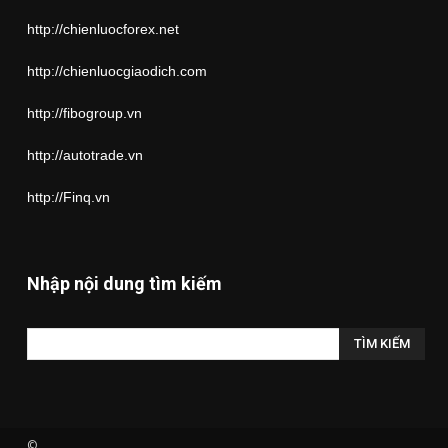
http://chienluocforex.net
http://chienluocgiaodich.com
http://fibogroup.vn
http://autotrade.vn
http://Finq.vn
Nhập nội dung tìm kiếm
©