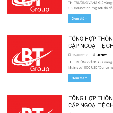
THỊ TRƯỜNG VÀNG Giá vàng thế
USD/ounce nhưng sau đó đảo
Xem thêm
TỔNG HỢP THÔNG
CẶP NGOẠI TỆ CH
-
25/08/2021
HENRY
THỊ TRƯỜNG VÀNG Giá vàng có
kháng cự 1800 USD/Ounce ngà
Xem thêm
TỔNG HỢP THÔNG
CẶP NGOẠI TỆ CH