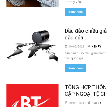
tục suy yếu...
Xem thêm
Dầu đảo chiều gi
dầu của...
-
10/09/2021
HENRY
Giá dầu quay đầu giảm mạnh v
dầu quốc gia...
Xem thêm
TỔNG HỢP THÔNG
CẶP NGOẠI TỆ CH
-
30/08/2021
HENRY