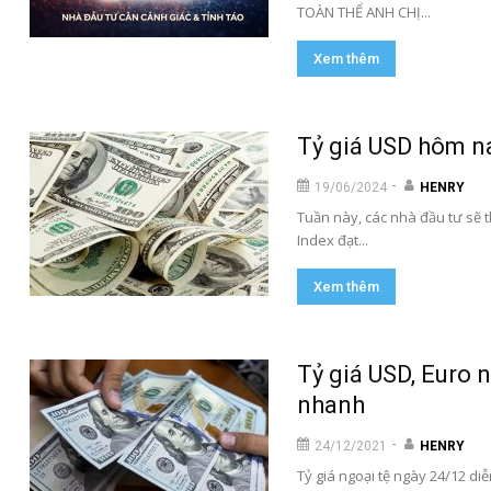
TOÀN THỂ ANH CHỊ...
Xem thêm
Tỷ giá USD hôm na
-
19/06/2024
HENRY
Tuần này, các nhà đầu tư sẽ t
Index đạt...
Xem thêm
Tỷ giá USD, Euro n
nhanh
-
24/12/2021
HENRY
Tỷ giá ngoại tệ ngày 24/12 di