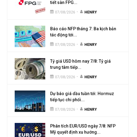
tiết sàn FPG...
-
07/08/2026
HENRY
Báo cáo NFP tháng 7: Ba kịch bản
tác động tới...
-
07/08/2026
HENRY
Tỷ giá USD hôm nay 7/8: Tỷ giá
trung tâm tiếp...
-
07/08/2026
HENRY
Dự báo giá dầu tuần tới: Hormuz
tiếp tục chi phối...
-
07/08/2026
HENRY
Phân tích EUR/USD ngày 7/8: NFP
Mỹ quyết định xu hướng...