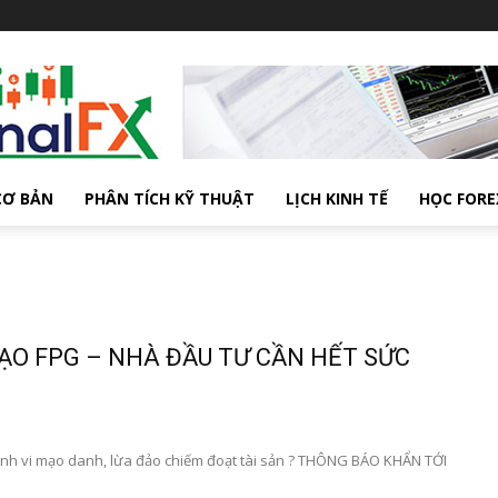
CƠ BẢN
PHÂN TÍCH KỸ THUẬT
LỊCH KINH TẾ
HỌC FORE
ẠO FPG – NHÀ ĐẦU TƯ CẦN HẾT SỨC
nh vi mạo danh, lừa đảo chiếm đoạt tài sản ? THÔNG BÁO KHẨN TỚI