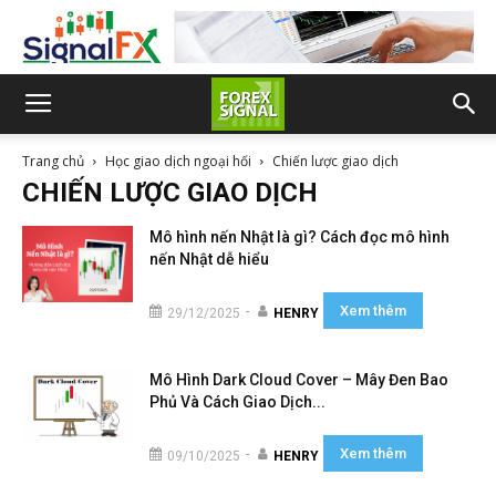
Trang chủ
Học giao dịch ngoại hối
Chiến lược giao dịch
CHIẾN LƯỢC GIAO DỊCH
Mô hình nến Nhật là gì? Cách đọc mô hình
nến Nhật dễ hiểu
Xem thêm
-
29/12/2025
HENRY
Mô Hình Dark Cloud Cover – Mây Đen Bao
Phủ Và Cách Giao Dịch...
Xem thêm
-
09/10/2025
HENRY