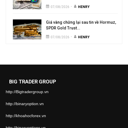
-
07/08/2026
HENRY
Giá vàng chững lại sau tin về Hormuz,
SPDR Gold Trust...
-
07/08/2026
HENRY
BIG TRADER GROUP
http://Bigtradergroup.vn
http://binaryoption.vn
http://khoahocforex.vn
http://binaryoptions.vn