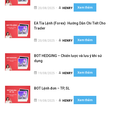
Xem thêm
-
20/08/2025
HENRY
EA Tỉa Lệnh (Forex): Hướng Dẫn Chi Tiết Cho
Trader
Xem thêm
-
20/08/2025
HENRY
BOT HEDGING – Chiến lược và lưu ý khi sử
dụng
Xem thêm
-
19/08/2025
HENRY
BOT Lệnh đơn – TP, SL
Xem thêm
-
19/08/2025
HENRY