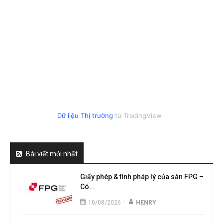
Dữ liệu Thị trường
từ TradingView
Bài viết mới nhất
Giấy phép & tính pháp lý của sàn FPG –
Có...
-
10/08/2026
HENRY