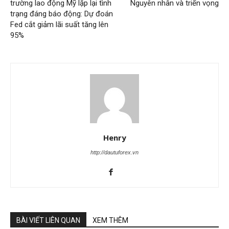
trường lao động Mỹ lặp lại tình
Nguyên nhân và triển vọng
trạng đáng báo động: Dự đoán
Fed cắt giảm lãi suất tăng lên
95%
Henry
http://dautuforex.vn
BÀI VIẾT LIÊN QUAN
XEM THÊM