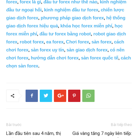
forex
,
forex là gì
,
đầu tư forex như thế nào
,
kinh nghiệm
đầu tư ngoại hối
,
kinh nghiệm đầu tư forex
,
chiến lược
giao dịch forex
,
phương pháp giao dịch forex
,
hệ thống
giao dịch forex hiệu quả
,
khóa học forex miễn phí
,
học
forex miễn phí
,
đầu tư forex bằng robot
,
robot giao dịch
forex
,
robot forex
,
ea forex
,
Chơi forex
,
sàn forex
,
cách
chơi forex
,
sàn forex uy tín
,
sàn giao dịch forex
,
có nên
chơi forex
,
hướng dẫn chơi forex
,
sàn forex quốc tế
,
cách
chọn sàn forex
.
Bài trước
Bài tiếp theo
Lần đầu tiên sau 4 năm, thị
Giá vàng tăng 7 ngày liên tiếp: