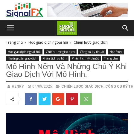
Trang chủ
Học giao dịch ngoại hối
Chiến lược giao dịch
Học giao dịch ngoại hối
Chiến lược giao dịch
Công cụ kỹ thuật
Học forex
Hướng dẫn giao dịch
Phân tích cơ bản
Phân tích kỹ thuật
Trang chủ
Mô Hình Nêm Và Những Chú Ý Khi
Giao Dịch Với Mô Hình.
HENRY
04/09/2025
CHIẾN LƯỢC GIAO DỊCH
,
CÔNG CỤ KỸ TH