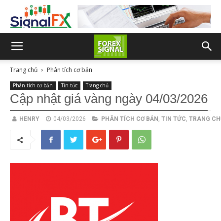
Trang chủ
Phân tích cơ bản
Phân tích cơ bản
Tin tức
Trang chủ
Cập nhật giá vàng ngày 04/03/2026
HENRY
04/03/2026
PHÂN TÍCH CƠ BẢN
,
TIN TỨC
,
TRANG CH