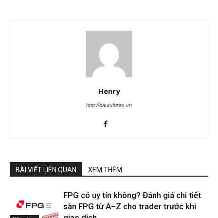
Henry
http://dautuforex.vn
BÀI VIẾT LIÊN QUAN
XEM THÊM
FPG có uy tín không? Đánh giá chi tiết
sàn FPG từ A–Z cho trader trước khi
giao dịch