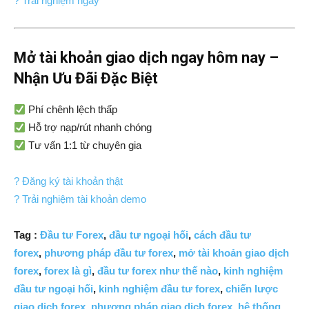
? Trải nghiệm ngay
Mở tài khoản giao dịch ngay hôm nay –
Nhận Ưu Đãi Đặc Biệt
Phí chênh lệch thấp
Hỗ trợ nạp/rút nhanh chóng
Tư vấn 1:1 từ chuyên gia
? Đăng ký tài khoản thật
? Trải nghiệm tài khoản demo
Tag :
Đầu tư Forex
,
đầu tư ngoại hối
,
cách đầu tư
forex
,
phương pháp đầu tư forex
,
mở tài khoản giao dịch
forex
,
forex là gì
,
đầu tư forex như thế nào
,
kinh nghiệm
đầu tư ngoại hối
,
kinh nghiệm đầu tư forex
,
chiến lược
giao dịch forex
,
phương pháp giao dịch forex
,
hệ thống