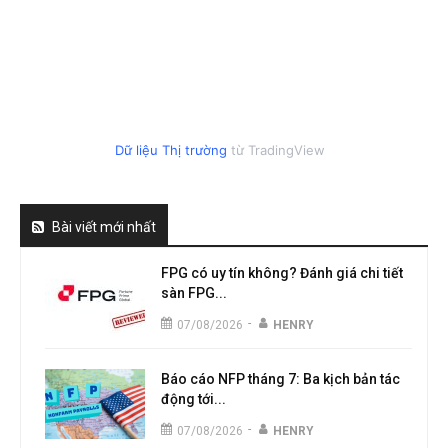
Dữ liệu Thị trường
từ TradingView
Bài viết mới nhất
FPG có uy tín không? Đánh giá chi tiết
sàn FPG...
-
07/08/2026
HENRY
Báo cáo NFP tháng 7: Ba kịch bản tác
động tới...
-
07/08/2026
HENRY