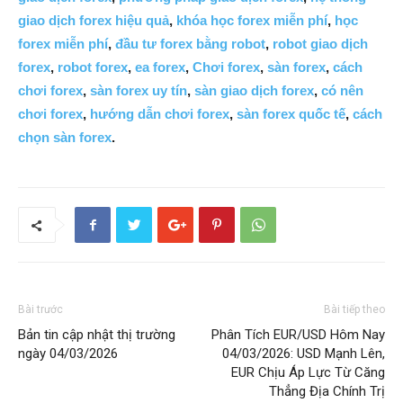
giao dịch forex hiệu quả
,
khóa học forex miễn phí
,
học
forex miễn phí
,
đầu tư forex bằng robot
,
robot giao dịch
forex
,
robot forex
,
ea forex
,
Chơi forex
,
sàn forex
,
cách
chơi forex
,
sàn forex uy tín
,
sàn giao dịch forex
,
có nên
chơi forex
,
hướng dẫn chơi forex
,
sàn forex quốc tế
,
cách
chọn sàn forex
.
Bài trước
Bài tiếp theo
Bản tin cập nhật thị trường
Phân Tích EUR/USD Hôm Nay
ngày 04/03/2026
04/03/2026: USD Mạnh Lên,
EUR Chịu Áp Lực Từ Căng
Thẳng Địa Chính Trị