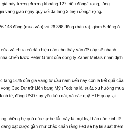
 giá này tương đương khoảng 127 triệu đồng/lượng, tăng
á vàng giao ngay quy đổi đã tăng 3 triệu đồng/lượng.
6.148 đồng (mua vào) và 26.398 đồng (bán ra), giảm 5 đồng ở
 cửa và chưa có dấu hiệu nào cho thấy vấn đề này sẽ nhanh
 nhà chiến lược Peter Grant của công ty Zaner Metals nhận định
c tăng 51% của giá vàng từ đầu năm đến nay còn là kết quả của
ỳ vọng Cục Dự trữ Liên bang Mỹ (Fed) hạ lãi suất, xu hướng mua
 kinh tế, đồng USD suy yếu kéo dài, và các quỹ ETF quay lại
ng những hệ quả của sự bế tắc này là một loạt báo cáo kinh tế
ẫn đang đặt cược gần như chắc chắn rằng Fed sẽ hạ lãi suất thêm