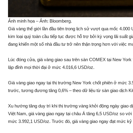
Ảnh minh họa – Ảnh: Bloomberg.
Giá vàng thế giới lần đầu tiên trong lịch sử vượt qua mốc 4.000 
kim loại quý toàn cầu tiếp tục được hỗ trợ bởi kỳ vọng lãi suất 
đang khiến một số nhà đầu tư trở nên thận trọng hơn với việc m
Lúc đóng cửa, giá vàng giao sau trên sàn COMEX tại New York t
lập đỉnh mọi thời đại ở mức 4.016,6 USD/oz.
Giá vàng giao ngay tại thị trường New York chốt phiên ở mức 3
trước, tương đương tăng 0,6% – theo dữ liệu từ sàn giao dịch Ki
Xu hướng tăng duy trì khi thị trường vàng khởi động ngày giao d
Việt Nam, giá vàng giao ngay tại châu Á tăng 6,5 USD/oz so vớ
mức 3.992,1 USD/oz. Trước đó, giá vàng giao ngay đạt mức kỷ