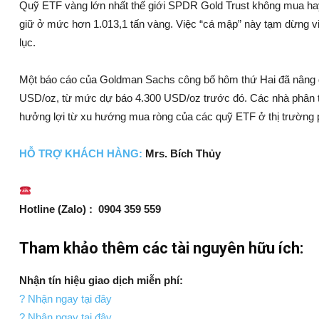
Quỹ ETF vàng lớn nhất thế giới SPDR Gold Trust không mua hay
giữ ở mức hơn 1.013,1 tấn vàng. Việc “cá mập” này tạm dừng vi
lục.
Một báo cáo của Goldman Sachs công bố hôm thứ Hai đã nâng dự
USD/oz, từ mức dự báo 4.300 USD/oz trước đó. Các nhà phân t
hưởng lợi từ xu hướng mua ròng của các quỹ ETF ở thị trường
HỖ TRỢ KH
ÁCH HÀNG:
Mrs. Bích Thủy
Hotline (Zalo) : 0904 359 559
Tham khảo thêm các tài nguyên hữu ích:
Nhận tín hiệu giao dịch miễn phí:
? Nhận ngay tại đây
? Nhận ngay tại đây