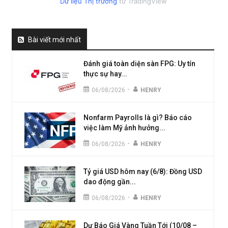
Dữ liệu Thị trường
từ TradingView
Bài viết mới nhất
Đánh giá toàn diện sàn FPG: Uy tín
thực sự hay...
-
06/08/2026
HENRY
Nonfarm Payrolls là gì? Báo cáo
việc làm Mỹ ảnh hưởng...
-
06/08/2026
HENRY
Tỷ giá USD hôm nay (6/8): Đồng USD
dao động gần...
-
06/08/2026
HENRY
Dự Báo Giá Vàng Tuần Tới (10/08 –