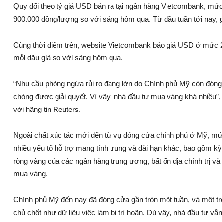
Quy đổi theo tỷ giá USD bán ra tại ngân hàng Vietcombank, mức
900.000 đồng/lượng so với sáng hôm qua. Từ đầu tuần tới nay, gi
Cùng thời điểm trên, website Vietcombank báo giá USD ở mức 2
mỗi đầu giá so với sáng hôm qua.
“Nhu cầu phòng ngừa rủi ro đang lớn do Chính phủ Mỹ còn đóng
chóng được giải quyết. Vì vậy, nhà đầu tư mua vàng khá nhiều”,
với hãng tin Reuters.
Ngoài chất xúc tác mới đến từ vụ đóng cửa chính phủ ở Mỹ, mứ
nhiều yếu tố hỗ trợ mang tính trung và dài hạn khác, bao gồm k
ròng vàng của các ngân hàng trung ương, bất ổn địa chính trị và
mua vàng.
Chính phủ Mỹ đến nay đã đóng cửa gần tròn một tuần, và một tro
chủ chốt như dữ liệu việc làm bị trì hoãn. Dù vậy, nhà đầu tư v