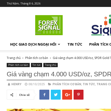
Thứ Năm, Tháng 8 6, 2026
Chia
sẻ
kiến
thức
Forex
HỌC GIAO DỊCH NGOẠI HỐI
TIN TỨC
PHÂN TÍCH 
Trang chủ
Phân tích cơ bản
Giá vàng chạm 4.000 USD/oz, SPDR Gold T
Phân tích cơ bản
Tin tức
Trang chủ
Giá vàng chạm 4.000 USD/oz, SPDR G
HENRY
08/10/2025
PHÂN TÍCH CƠ BẢN
,
TIN TỨC
,
TRANG C
Chia sẻ