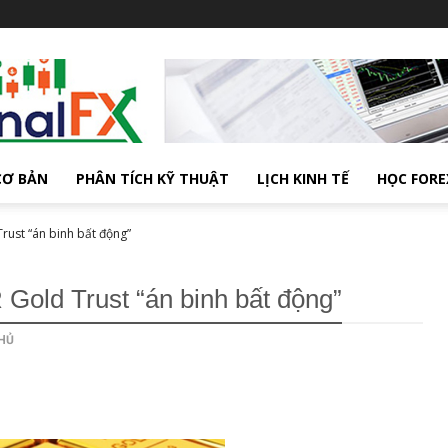
CƠ BẢN
PHÂN TÍCH KỸ THUẬT
LỊCH KINH TẾ
HỌC FORE
rust “án binh bất động”
old Trust “án binh bất động”
HỦ