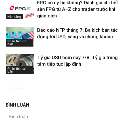
FPG có uy tín không? Đánh giá chi tiết
sàn FPG từ A–Z cho trader trước khi
giao dịch
Nền tảng
Báo cáo NFP tháng 7: Ba kịch bản tác
động tới USD, vàng và chứng khoán
Phân tích cơ
bản
Tỷ giá USD hôm nay 7/8: Tỷ giá trung
tâm tiếp tục lập đỉnh
Phân tích cơ
bản
BÌNH LUẬN