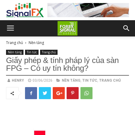
Trang chủ
Nền tảng
Nền tảng
Tin tức
Trang chủ
Giấy phép & tính pháp lý của sàn
FPG – Có uy tín không?
HENRY
03/06/2026
NỀN TẢNG
,
TIN TỨC
,
TRANG CHỦ