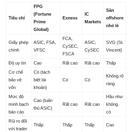
FPG
Sàn
(Fortune
IC
Tiêu chí
Exness
offshore
Prime
Markets
nhỏ lẻ
Global)
FCA,
Giấy phép
ASIC, FSA,
ASIC,
SVG (St.
CySEC,
chính
VFSC
CySEC
Vincent)
FSCA
Độ uy tín
Cao
Rất cao
Rất cao
Thấp
Cơ chế
Có (tách
Không rõ
bảo vệ
biệt tài
Có
Có
ràng
vốn
khoản)
Mức độ
Hầu như
Cao (tuân
minh bạch
Rất cao
Rất cao
không
thủ ASIC)
báo cáo
có
Rủi ro đối
Thấp
Thấp
Thấp
Cao
với trader