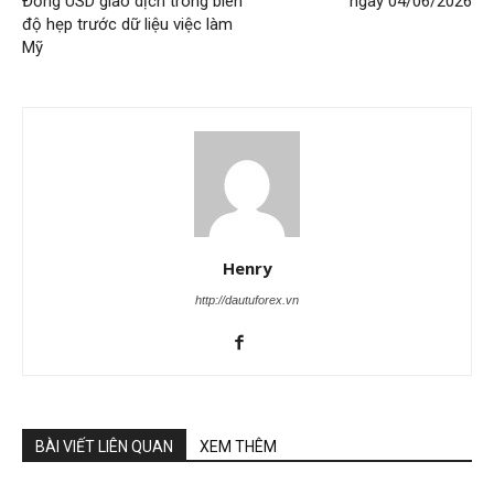
Đồng USD giao dịch trong biên
ngày 04/06/2026
độ hẹp trước dữ liệu việc làm
Mỹ
Henry
http://dautuforex.vn
BÀI VIẾT LIÊN QUAN
XEM THÊM