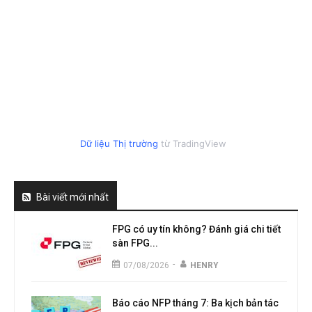
Dữ liệu Thị trường
từ TradingView
Bài viết mới nhất
FPG có uy tín không? Đánh giá chi tiết
sàn FPG...
-
07/08/2026
HENRY
Báo cáo NFP tháng 7: Ba kịch bản tác