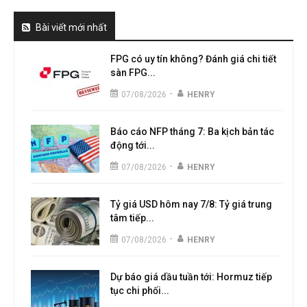
Bài viết mới nhất
FPG có uy tín không? Đánh giá chi tiết
sàn FPG...
-
07/08/2026
HENRY
Báo cáo NFP tháng 7: Ba kịch bản tác
động tới...
-
07/08/2026
HENRY
Tỷ giá USD hôm nay 7/8: Tỷ giá trung
tâm tiếp...
-
07/08/2026
HENRY
Dự báo giá dầu tuần tới: Hormuz tiếp
tục chi phối...