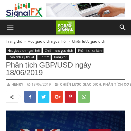
Trang chủ
Học giao dịch ngoại hối
Chiến lược giao dịch
Học giao dịch ngoại hối
Chiến lược giao dịch
Phân tích cơ bản
Phân tích kỹ thuật
Tin tức
Trang chủ
Phân tích GBP/USD ngày
18/06/2019
HENRY
18/06/2019
CHIẾN LƯỢC GIAO DỊCH
,
PHÂN TÍCH CƠ 