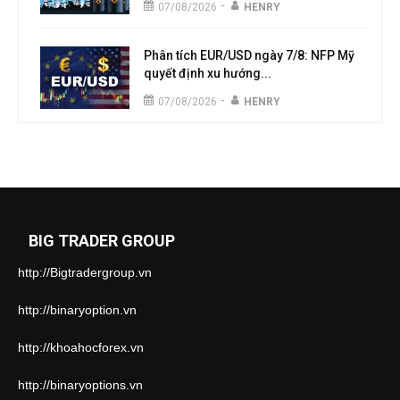
-
07/08/2026
HENRY
Phân tích EUR/USD ngày 7/8: NFP Mỹ
quyết định xu hướng...
-
07/08/2026
HENRY
BIG TRADER GROUP
http://Bigtradergroup.vn
http://binaryoption.vn
http://khoahocforex.vn
http://binaryoptions.vn