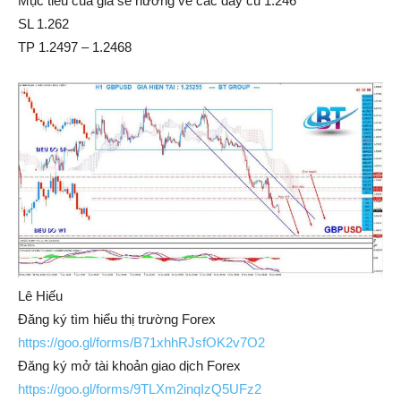
Mục tiêu của giá sẽ hướng về các đáy cũ 1.246
SL 1.262
TP 1.2497 – 1.2468
Lê Hiếu
Đăng ký tìm hiểu thị trường Forex
https://goo.gl/forms/B71xhhRJsfOK2v7O2
Đăng ký mở tài khoản giao dịch Forex
https://goo.gl/forms/9TLXm2inqIzQ5UFz2