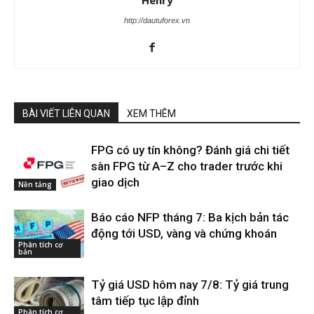
Henry
http://dautuforex.vn
BÀI VIẾT LIÊN QUAN
XEM THÊM
FPG có uy tín không? Đánh giá chi tiết
sàn FPG từ A–Z cho trader trước khi
giao dịch
Nền tảng
Báo cáo NFP tháng 7: Ba kịch bản tác
động tới USD, vàng và chứng khoán
Phân tích cơ
bản
Tỷ giá USD hôm nay 7/8: Tỷ giá trung
tâm tiếp tục lập đỉnh
Phân tích cơ