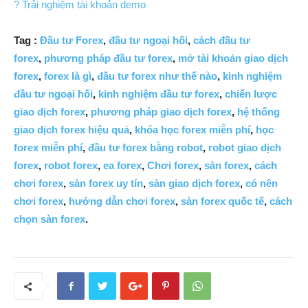
? Trải nghiệm tài khoản demo
Tag :
Đầu tư Forex
,
đầu tư ngoại hối
,
cách đầu tư
forex
,
phương pháp đầu tư forex
,
mở tài khoản giao dịch
forex
,
forex là gì
,
đầu tư forex như thế nào
,
kinh nghiệm
đầu tư ngoại hối
,
kinh nghiệm đầu tư forex
,
chiến lược
giao dịch forex
,
phương pháp giao dịch forex
,
hệ thống
giao dịch forex hiệu quả
,
khóa học forex miễn phí
,
học
forex miễn phí
,
đầu tư forex bằng robot
,
robot giao dịch
forex
,
robot forex
,
ea forex
,
Chơi forex
,
sàn forex
,
cách
chơi forex
,
sàn forex uy tín
,
sàn giao dịch forex
,
có nên
chơi forex
,
hướng dẫn chơi forex
,
sàn forex quốc tế
,
cách
chọn sàn forex
.