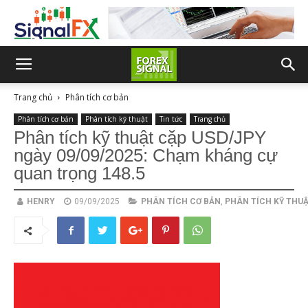
Trang chủ
Phân tích cơ bản
Phân tích cơ bản
Phân tích kỹ thuật
Tin tức
Trang chủ
Phân tích kỹ thuật cặp USD/JPY
ngày 09/09/2025: Chạm kháng cự
quan trọng 148.5
HENRY
09/09/2025
PHÂN TÍCH CƠ BẢN
,
PHÂN TÍCH KỸ THU