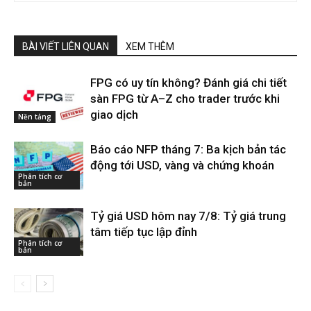
BÀI VIẾT LIÊN QUAN
XEM THÊM
FPG có uy tín không? Đánh giá chi tiết
sàn FPG từ A–Z cho trader trước khi
giao dịch
Nền tảng
Báo cáo NFP tháng 7: Ba kịch bản tác
động tới USD, vàng và chứng khoán
Phân tích cơ
bản
Tỷ giá USD hôm nay 7/8: Tỷ giá trung
tâm tiếp tục lập đỉnh
Phân tích cơ
bản