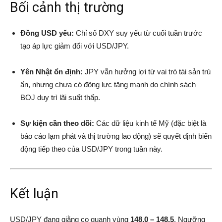
Bối cảnh thị trường
Đồng USD yếu:
Chỉ số DXY suy yếu từ cuối tuần trước
tạo áp lực giảm đối với USD/JPY.
Yên Nhật ổn định:
JPY vẫn hưởng lợi từ vai trò tài sản trú
ẩn, nhưng chưa có động lực tăng mạnh do chính sách
BOJ duy trì lãi suất thấp.
Sự kiện cần theo dõi:
Các dữ liệu kinh tế Mỹ (đặc biệt là
báo cáo lạm phát và thị trường lao động) sẽ quyết định biến
động tiếp theo của USD/JPY trong tuần này.
Kết luận
USD/JPY đang giằng co quanh vùng
148.0 – 148.5
. Ngưỡng