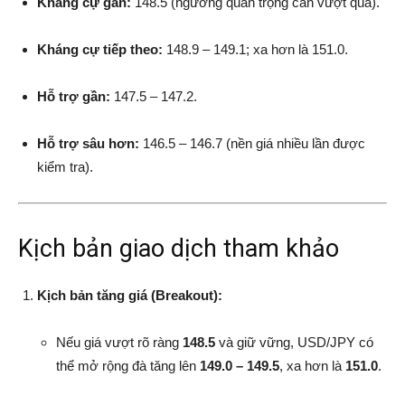
Kháng cự gần:
148.5 (ngưỡng quan trọng cần vượt qua).
Kháng cự tiếp theo:
148.9 – 149.1; xa hơn là 151.0.
Hỗ trợ gần:
147.5 – 147.2.
Hỗ trợ sâu hơn:
146.5 – 146.7 (nền giá nhiều lần được
kiểm tra).
Kịch bản giao dịch tham khảo
Kịch bản tăng giá (Breakout):
Nếu giá vượt rõ ràng
148.5
và giữ vững, USD/JPY có
thể mở rộng đà tăng lên
149.0 – 149.5
, xa hơn là
151.0
.