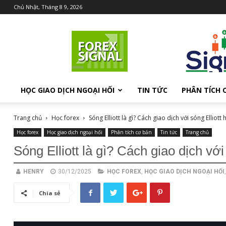
Chủ Nhật, Tháng 8 9, 2026
Chia
sẻ
kiến
thức
Forex
HỌC GIAO DỊCH NGOẠI HỐI
TIN TỨC
PHÂN TÍCH 
Trang chủ
Học forex
Sóng Elliott là gì? Cách giao dịch với sóng Elliott
Học forex
Học giao dịch ngoại hối
Phân tích cơ bản
Tin tức
Trang chủ
Sóng Elliott là gì? Cách giao dịch với
HENRY
30/12/2025
HỌC FOREX
,
HỌC GIAO DỊCH NGOẠI HỐI
Chia sẻ