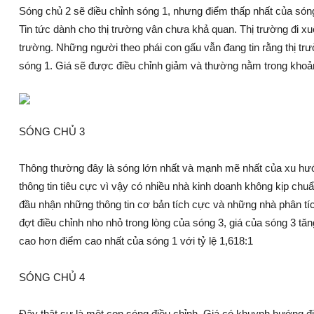
Sóng chủ 2 sẽ điều chỉnh sóng 1, nhưng điểm thấp nhất của sóng
Tin tức dành cho thị trường vân chưa khả quan. Thị trường đi xuố
trường. Những người theo phái con gấu vẫn đang tin rằng thị trư
sóng 1. Giá sẽ được điều chỉnh giảm và thường nằm trong khoả
SÓNG CHỦ 3
Thông thường đây là sóng lớn nhất và mạnh mẽ nhất của xu hướ
thông tin tiêu cực vì vậy có nhiều nhà kinh doanh không kịp chu
đầu nhận những thông tin cơ bản tích cực và những nhà phân tí
đợt điều chỉnh nho nhỏ trong lòng của sóng 3, giá của sóng 3 t
cao hơn điểm cao nhất của sóng 1 với tỷ lệ 1,618:1
SÓNG CHỦ 4
Đây thật sự là một con sóng điều chỉnh. Giá có khuynh hướng đi