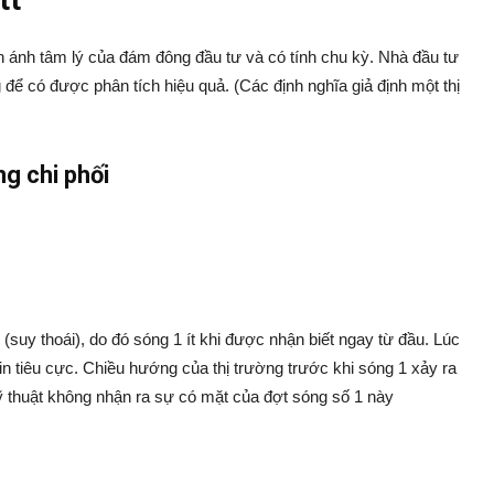
tt
ản ánh tâm lý của đám đông đầu tư và có tính chu kỳ. Nhà đầu tư
để có được phân tích hiệu quả. (Các định nghĩa giả định một thị
g chi phối
 (suy thoái), do đó sóng 1 ít khi được nhận biết ngay từ đầu. Lúc
in tiêu cực. Chiều hướng của thị trường trước khi sóng 1 xảy ra
kỹ thuật không nhận ra sự có mặt của đợt sóng số 1 này