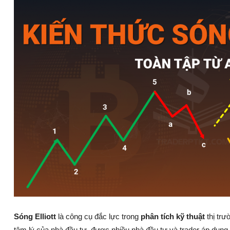
Sóng Elliott
là công cụ đắc lực trong
phân tích kỹ thuật
thị tr
tâm lý của nhà đầu tư, được nhiều nhà đầu tư và trader áp dụng.