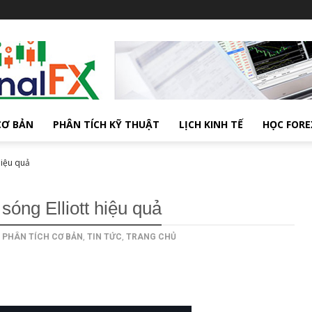
CƠ BẢN
PHÂN TÍCH KỸ THUẬT
LỊCH KINH TẾ
HỌC FORE
 hiệu quả
 sóng Elliott hiệu quả
,
PHÂN TÍCH CƠ BẢN
,
TIN TỨC
,
TRANG CHỦ