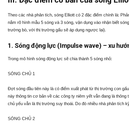
III. Đặc điểm cơ bản của sóng Ellio
Theo các nhà phân tích, sóng Elliott có 2 đặc điểm chính là: Ph
nắm rõ hình mẫu 5 sóng và 3 sóng, vận dụng vào nhận biết sóng 
trường bò, với thị trường gấu sẽ áp dụng ngược lại).
1. Sóng động lực (Impulse wave) – xu hướn
Trong mô hình sóng động lực sẽ chia thành 5 sóng nhỏ:
SÓNG CHỦ 1
Đợt sóng đầu tiên này là có điểm xuất phát từ thị trường con gấu
này thông tin cơ bản về các công ty niêm yết vẫn đang là thông t
chủ yếu vẫn là thị trường suy thoái. Do đó nhiều nhà phân tích 
SÓNG CHỦ 2