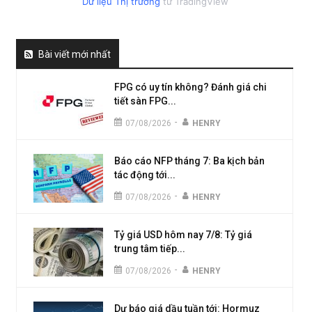
Dữ liệu Thị trường
từ TradingView
Bài viết mới nhất
FPG có uy tín không? Đánh giá chi
tiết sàn FPG...
-
07/08/2026
HENRY
Báo cáo NFP tháng 7: Ba kịch bản
tác động tới...
-
07/08/2026
HENRY
Tỷ giá USD hôm nay 7/8: Tỷ giá
trung tâm tiếp...
-
07/08/2026
HENRY
Dự báo giá dầu tuần tới: Hormuz