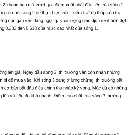
 2 không bao giờ vượt qua điểm xuất phát đầu tiên của sóng 1.
ng ở cuối sóng 2 để thực hiện việc “kiểm tra” độ thấp của thị
ờng con gấu vẫn đang ngự trị. Khối lượng giao dịch sẽ ít hơn đợt
ng 0.382 đến 0.618 của mức cao nhất của sóng 1.
ng lên giá. Ngay đầu sóng 3, thị trường vẫn còn nhận những
ẩn bị để mua vào. Khi sóng 3 đang ở lưng chừng, thị trường bắt
ch cơ bản bắt đầu điều chỉnh thu nhập kỳ vọng. Mặc dù có những
ăng lên với tốc độ khá nhanh. Điểm cao nhất của sóng 3 thường
 xuống và đôi khi có thể răng cưa kéo dài. Sóng 4 thường sẽ