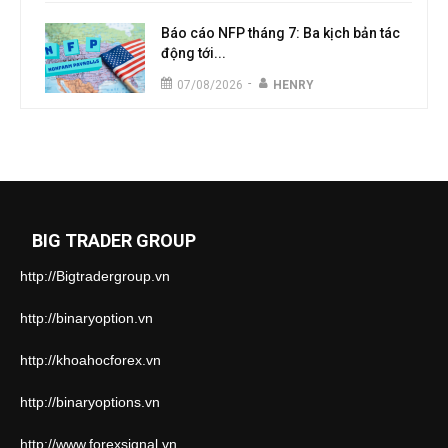
Báo cáo NFP tháng 7: Ba kịch bản tác
động tới...
-
07/08/2026
HENRY
BIG TRADER GROUP
http://Bigtradergroup.vn
http://binaryoption.vn
http://khoahocforex.vn
http://binaryoptions.vn
http://www.forexsignal.vn