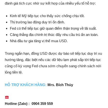
đánh giá tích cực nhờ sự kết hợp của nhiều yếu tố hỗ trợ:
Kinh tế Mỹ tiếp tục cho thấy sức chống chịu tốt.
Thị trường lao động duy trì ổn định.
Fed có thể tiếp tục giữ quan điểm thận trọng về lãi suất.
Căng thẳng địa chính trị thúc đẩy nhu cầu trú ẩn an toàn.
Nhà đầu tư gia tăng vị thế mua USD.
Trong ngắn hạn, đồng USD được dự báo sẽ tiếp tục duy trì xu
hướng tăng, đặc biệt nếu các dữ liệu lạm phát sắp tới tiếp tục
củng cố kỳ vọng Fed chưa sớm chuyển sang chính sách nới
lỏng tiền tệ.
HỖ TRỢ
KH
ÁCH HÀNG:
Mrs. Bích Thủy
Hotline (Zalo) : 0904 359 559