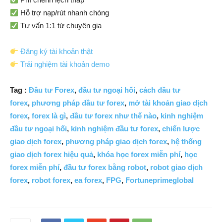
Hỗ trợ nạp/rút nhanh chóng
Tư vấn 1:1 từ chuyên gia
Đăng ký tài khoản thật
Trải nghiệm tài khoản demo
Tag :
Đầu tư Forex
,
đầu tư ngoại hối
,
cách đầu tư
forex
,
phương pháp đầu tư forex
,
mở tài khoản giao dịch
forex
,
forex là gì
,
đầu tư forex như thế nào
,
kinh nghiệm
đầu tư ngoại hối
,
kinh nghiệm đầu tư forex
,
chiến lược
giao dịch forex
,
phương pháp giao dịch forex
,
hệ thống
giao dịch forex hiệu quả
,
khóa học forex miễn phí
,
học
forex miễn phí
,
đầu tư forex bằng robot
,
robot giao dịch
forex
,
robot forex
,
ea forex
,
FPG
,
Fortuneprimeglobal