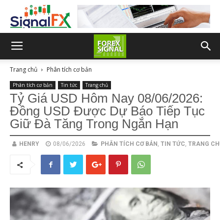
Trang chủ
Phân tích cơ bản
Phân tích cơ bản
Tin tức
Trang chủ
Tỷ Giá USD Hôm Nay 08/06/2026:
Đồng USD Được Dự Báo Tiếp Tục
Giữ Đà Tăng Trong Ngắn Hạn
HENRY
08/06/2026
PHÂN TÍCH CƠ BẢN
,
TIN TỨC
,
TRANG CH