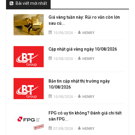
Bài viết mới nhất
Giá vàng tuần này: Rủi ro vẫn còn lớn
sau cú...
-
10/08/2026
HENRY
Cập nhật giá vàng ngày 10/08/2026
-
10/08/2026
HENRY
Bản tin cập nhật thị trường ngày
10/08/2026
-
10/08/2026
HENRY
FPG có uy tín không? Đánh giá chi tiết
sàn FPG...
-
07/08/2026
HENRY