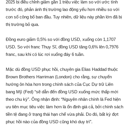
2025 bị điều chỉnh giảm gần 1 triệu việc làm so với ước tính
trước đó, phản ánh thị trường lao động yếu hơn nhiều so với
con số công bố ban đầu. Tuy nhiên, dữ liệu này phần lớn đã bị
thị trường bỏ qua.
Đồng euro giảm 0,5% so với đồng USD, xuống còn 1,1707
USD. So với franc Thụy Sĩ, đồng USD tăng 0,6% lên 0,7976
franc, sau khi có lúc rơi xuống đáy 6 tuần.
Mặc dù đồng USD phục hồi, chuyên gia Elias Haddad thuộc
Brown Brothers Harriman (London) cho rằng, sự chuyển
hướng ôn hòa hơn trong chính sách của Cục Dự trữ Liên
bang Mỹ (Fed) “sẽ dẫn đến đồng USD xuống mức thấp mới
theo chu kỳ”. Ông nhận định: “Nguyên nhân chính là Fed hiện
ưu tiên mục tiêu việc làm hơn là ổn định giá cả, bởi chính sách
tiền tệ đang ở trạng thái hạn chế vừa phải. Do đó, bất kỳ đợt
phục hồi nào của đồng USD cũng khó duy trì”.