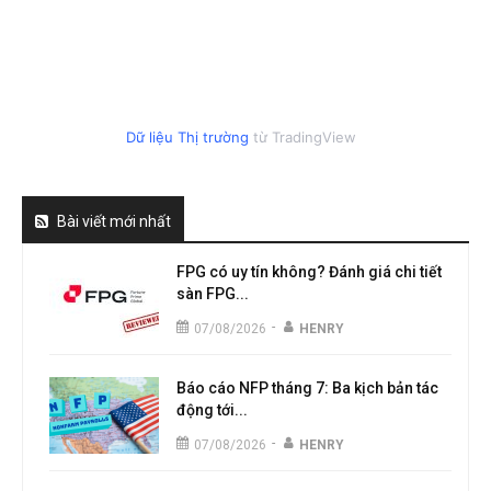
Dữ liệu Thị trường
từ TradingView
Bài viết mới nhất
FPG có uy tín không? Đánh giá chi tiết
sàn FPG...
-
07/08/2026
HENRY
Báo cáo NFP tháng 7: Ba kịch bản tác
động tới...
-
07/08/2026
HENRY