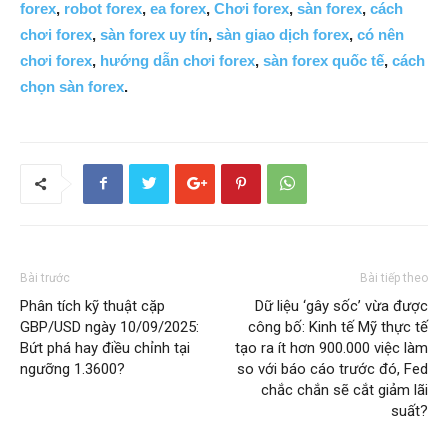
forex
,
robot forex
,
ea forex
,
Chơi forex
,
sàn forex
,
cách
chơi forex
,
sàn forex uy tín
,
sàn giao dịch forex
,
có nên
chơi forex
,
hướng dẫn chơi forex
,
sàn forex quốc tế
,
cách
chọn sàn forex
.
Bài trước
Bài tiếp theo
Phân tích kỹ thuật cặp
Dữ liệu ‘gây sốc’ vừa được
GBP/USD ngày 10/09/2025:
công bố: Kinh tế Mỹ thực tế
Bứt phá hay điều chỉnh tại
tạo ra ít hơn 900.000 việc làm
ngưỡng 1.3600?
so với báo cáo trước đó, Fed
chắc chắn sẽ cắt giảm lãi
suất?