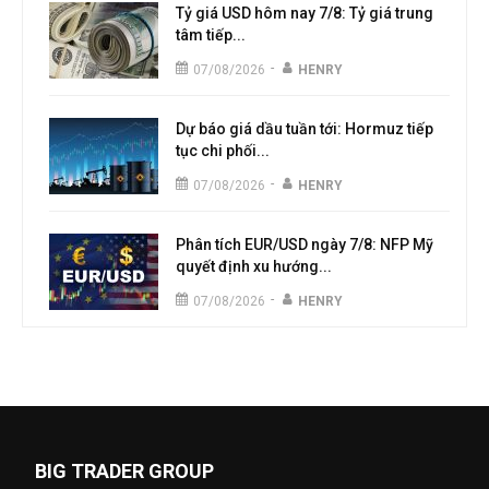
Tỷ giá USD hôm nay 7/8: Tỷ giá trung
tâm tiếp...
-
07/08/2026
HENRY
Dự báo giá dầu tuần tới: Hormuz tiếp
tục chi phối...
-
07/08/2026
HENRY
Phân tích EUR/USD ngày 7/8: NFP Mỹ
quyết định xu hướng...
-
07/08/2026
HENRY
BIG TRADER GROUP