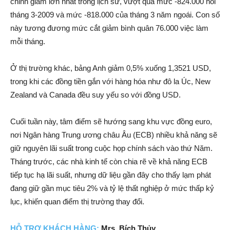
chỉnh giảm lớn nhất trong lịch sử, vượt qua mức -824.000 hồi
tháng 3-2009 và mức -818.000 của tháng 3 năm ngoái. Con số
này tương đương mức cắt giảm bình quân 76.000 việc làm
mỗi tháng.
Ở thị trường khác, bảng Anh giảm 0,5% xuống 1,3521 USD,
trong khi các đồng tiền gắn với hàng hóa như đô la Úc, New
Zealand và Canada đều suy yếu so với đồng USD.
Cuối tuần này, tâm điểm sẽ hướng sang khu vực đồng euro,
nơi Ngân hàng Trung ương châu Âu (ECB) nhiều khả năng sẽ
giữ nguyên lãi suất trong cuộc họp chính sách vào thứ Năm.
Tháng trước, các nhà kinh tế còn chia rẽ về khả năng ECB
tiếp tục hạ lãi suất, nhưng dữ liệu gần đây cho thấy lạm phát
đang giữ gần mục tiêu 2% và tỷ lệ thất nghiệp ở mức thấp kỷ
lục, khiến quan điểm thị trường thay đổi.
HỖ TRỢ KHÁCH HÀNG:
Mrs. Bích Thủy