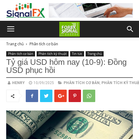
Trang chủ
Phân tích cơ bản
Phân tích cơ bản
Phân tích kỹ thuật
Tin tức
Trang chủ
Tỷ giá USD hôm nay (10-9): Đồng
USD phục hồi
HENRY
10/09/2025
PHÂN TÍCH CƠ BẢN
,
PHÂN TÍCH KỸ THU