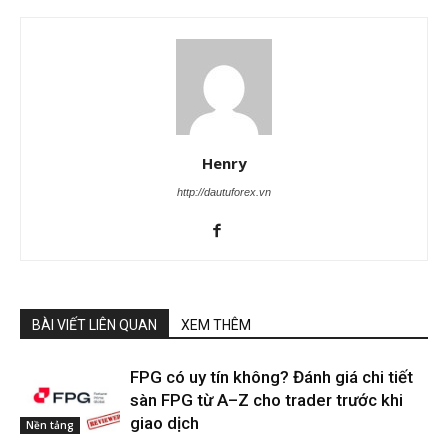
Henry
http://dautuforex.vn
BÀI VIẾT LIÊN QUAN
XEM THÊM
FPG có uy tín không? Đánh giá chi tiết
sàn FPG từ A–Z cho trader trước khi
giao dịch
Nền tảng