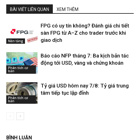
BÀI VIẾT LIÊN QUAN
XEM THÊM
FPG có uy tín không? Đánh giá chi tiết
sàn FPG từ A–Z cho trader trước khi
giao dịch
Nền tảng
Báo cáo NFP tháng 7: Ba kịch bản tác
động tới USD, vàng và chứng khoán
Phân tích cơ
bản
Tỷ giá USD hôm nay 7/8: Tỷ giá trung
tâm tiếp tục lập đỉnh
Phân tích cơ
bản
BÌNH LUẬN