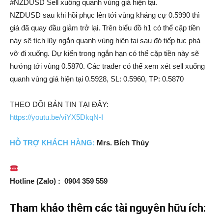
#NZDUSD Sell xuống quanh vùng giá hiện tại.
NZDUSD sau khi hồi phục lên tới vùng kháng cự 0.5990 thì
giá đã quay đầu giảm trở lại. Trên biểu đồ h1 có thể cặp tiền
này sẽ tích lũy ngắn quanh vùng hiện tại sau đó tiếp tục phá
vỡ đi xuống. Dự kiến trong ngắn hạn có thể cặp tiền này sẽ
hướng tới vùng 0.5870. Các trader có thể xem xét sell xuống
quanh vùng giá hiện tại 0.5928, SL: 0.5960, TP: 0.5870
THEO DÕI BẢN TIN TẠI ĐÂY:
https://youtu.be/viYX5DkqN-I
HỖ TRỢ
KH
ÁCH HÀNG:
Mrs. Bích Thủy
Hotline (Zalo) : 0904 359 559
Tham khảo thêm các tài nguyên hữu ích: