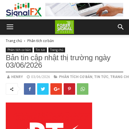
Trang chủ
Phân tích cơ bản
Phân tích cơ bản
Tin tức
Trang chủ
Bản tin cập nhật thị trường ngày
03/06/2026
HENRY
03/06/2026
PHÂN TÍCH CƠ BẢN
,
TIN TỨC
,
TRANG CH