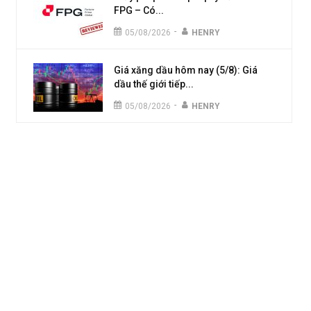
FPG – Có...
-
05/08/2026
HENRY
Giá xăng dầu hôm nay (5/8): Giá
dầu thế giới tiếp...
-
05/08/2026
HENRY