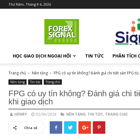
Thứ Năm, Tháng 8 6, 2026
Chia
sẻ
kiến
thức
Forex
HỌC GIAO DỊCH NGOẠI HỐI
TIN TỨC
PHÂN TÍCH 
Trang chủ
Nền tảng
FPG có uy tín không? Đánh giá chi tiết sàn FPG từ..
Nền tảng
Tin tức
Trang chủ
FPG có uy tín không? Đánh giá chi t
khi giao dịch
HENRY
02/06/2026
NỀN TẢNG
,
TIN TỨC
,
TRANG CHỦ
Chia sẻ