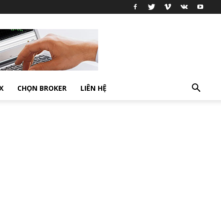
X
CHỌN BROKER
LIÊN HỆ