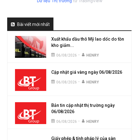
Dữ liệu Thị trường
từ TradingView
Bài viết mới nhất
Xuất khẩu dầu thô Mỹ lao dốc do tồn
kho giảm...
-
06/08/2026
HENRY
Cập nhật giá vàng ngày 06/08/2026
-
06/08/2026
HENRY
Bản tin cập nhật thị trường ngày
06/08/2026
-
06/08/2026
HENRY
Giấy phép & tính pháp lý của sàn