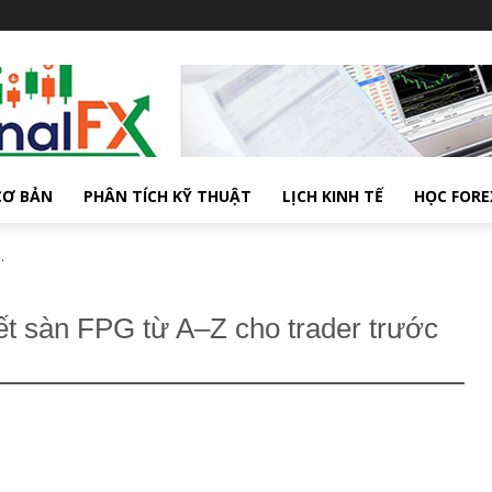
CƠ BẢN
PHÂN TÍCH KỸ THUẬT
LỊCH KINH TẾ
HỌC FORE
.
iết sàn FPG từ A–Z cho trader trước