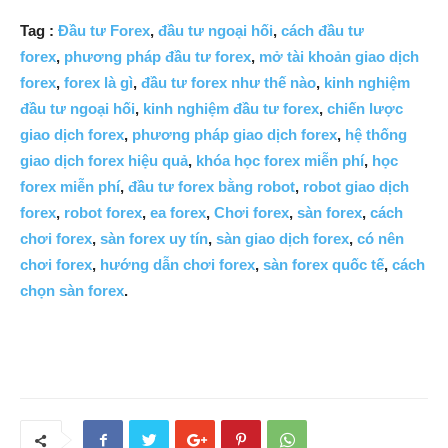
Tag :
Đầu tư Forex
,
đầu tư ngoại hối
,
cách đầu tư
forex
,
phương pháp đầu tư forex
,
mở tài khoản giao dịch
forex
,
forex là gì
,
đầu tư forex như thế nào
,
kinh nghiệm
đầu tư ngoại hối
,
kinh nghiệm đầu tư forex
,
chiến lược
giao dịch forex
,
phương pháp giao dịch forex
,
hệ thống
giao dịch forex hiệu quả
,
khóa học forex miễn phí
,
học
forex miễn phí
,
đầu tư forex bằng robot
,
robot giao dịch
forex
,
robot forex
,
ea forex
,
Chơi forex
,
sàn forex
,
cách
chơi forex
,
sàn forex uy tín
,
sàn giao dịch forex
,
có nên
chơi forex
,
hướng dẫn chơi forex
,
sàn forex quốc tế
,
cách
chọn sàn forex
.