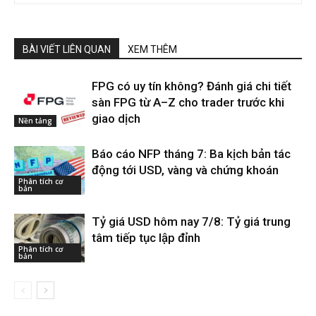
BÀI VIẾT LIÊN QUAN
XEM THÊM
FPG có uy tín không? Đánh giá chi tiết
sàn FPG từ A–Z cho trader trước khi
giao dịch
Nền tảng
Báo cáo NFP tháng 7: Ba kịch bản tác
động tới USD, vàng và chứng khoán
Phân tích cơ
bản
Tỷ giá USD hôm nay 7/8: Tỷ giá trung
tâm tiếp tục lập đỉnh
Phân tích cơ
bản