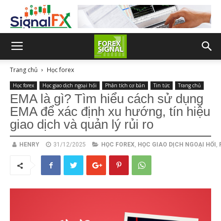
Trang chủ
Học forex
Học forex
Học giao dịch ngoại hối
Phân tích cơ bản
Tin tức
Trang chủ
EMA là gì? Tìm hiểu cách sử dụng
EMA để xác định xu hướng, tín hiệu
giao dịch và quản lý rủi ro
HENRY
31/12/2025
HỌC FOREX
,
HỌC GIAO DỊCH NGOẠI HỐI
,