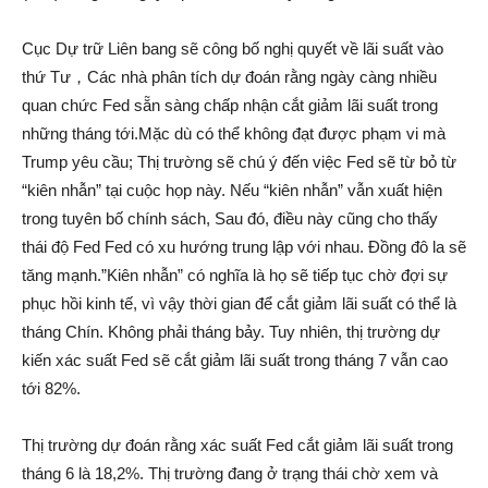
Cục Dự trữ Liên bang sẽ công bố nghị quyết về lãi suất vào
thứ Tư，Các nhà phân tích dự đoán rằng ngày càng nhiều
quan chức Fed sẵn sàng chấp nhận cắt giảm lãi suất trong
những tháng tới.Mặc dù có thể không đạt được phạm vi mà
Trump yêu cầu; Thị trường sẽ chú ý đến việc Fed sẽ từ bỏ từ
“kiên nhẫn” tại cuộc họp này. Nếu “kiên nhẫn” vẫn xuất hiện
trong tuyên bố chính sách, Sau đó, điều này cũng cho thấy
thái độ Fed Fed có xu hướng trung lập với nhau. Đồng đô la sẽ
tăng mạnh.”Kiên nhẫn” có nghĩa là họ sẽ tiếp tục chờ đợi sự
phục hồi kinh tế, vì vậy thời gian để cắt giảm lãi suất có thể là
tháng Chín. Không phải tháng bảy. Tuy nhiên, thị trường dự
kiến xác suất Fed sẽ cắt giảm lãi suất trong tháng 7 vẫn cao
tới 82%.
Thị trường dự đoán rằng xác suất Fed cắt giảm lãi suất trong
tháng 6 là 18,2%. Thị trường đang ở trạng thái chờ xem và