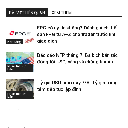
BÀI VIẾT LIÊN QUAN
XEM THÊM
FPG có uy tín không? Đánh giá chi tiết
sàn FPG từ A–Z cho trader trước khi
giao dịch
Nền tảng
Báo cáo NFP tháng 7: Ba kịch bản tác
động tới USD, vàng và chứng khoán
Phân tích cơ
bản
Tỷ giá USD hôm nay 7/8: Tỷ giá trung
tâm tiếp tục lập đỉnh
Phân tích cơ
bản