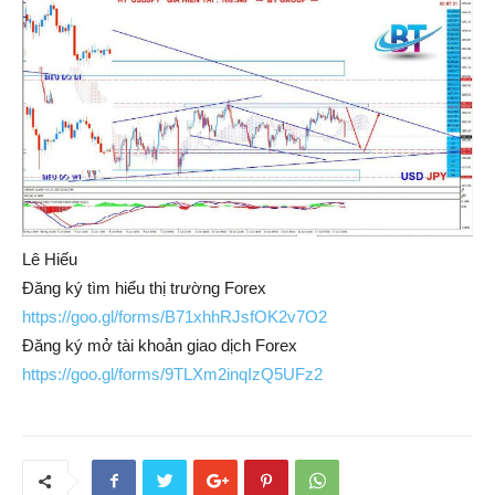
Lê Hiếu
Đăng ký tìm hiểu thị trường Forex
https://goo.gl/forms/B71xhhRJsfOK2v7O2
Đăng ký mở tài khoản giao dịch Forex
https://goo.gl/forms/9TLXm2inqIzQ5UFz2