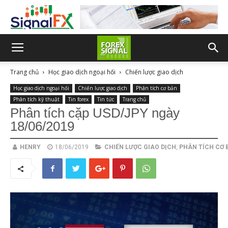
Trang chủ
Học giao dịch ngoại hối
Chiến lược giao dịch
Học giao dịch ngoại hối
Chiến lược giao dịch
Phân tích cơ bản
Phân tích kỹ thuật
Tin forex
Tin tức
Trang chủ
Phân tích cặp USD/JPY ngày
18/06/2019
HENRY
18/06/2019
CHIẾN LƯỢC GIAO DỊCH
,
PHÂN TÍCH CƠ 