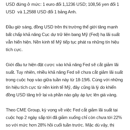
USD đứng ở mức: 1 euro đổi 1,1236 USD; 108,56 yen đổi 1
USD và 1,2588 USD đổi 1 bảng Anh.
Đầu giờ sáng, đồng USD trên thị trường thế giới tăng mạnh
bất chấp khả năng Cục dự trữ liên bang Mỹ (Fed) hạ lãi suất
vẫn hiển hiện. Nền kinh tế Mỹ tiếp tục phát ra những tín hiệu
tích cực.
Giới đầu tư hiện đặt cược vào khả năng Fed sẽ cắt giảm lãi
suất. Tuy nhiên, nhiều khả năng Fed sẽ chưa cắt giảm lãi suất
trong cuộc họp vào giữa tuần này từ 18-19/6. Cùng với những
tín hiệu tích cực từ nền kinh tế Mỹ, đây cũng là lý do khiến
đồng USD tăng trở lại và phần nào gây áp lực lên giá vàng.
Theo CME Group, kỳ vọng về việc Fed cắt giảm lãi suất tại
cuộc họp 2 ngày sắp tới đã giảm xuống chỉ còn chưa tới 22%
so với mức hơn 28% hồi cuối tuần trước. Mặc dù vậy, thị