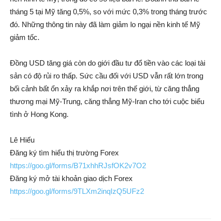
tháng 5 tại Mỹ tăng 0,5%, so với mức 0,3% trong tháng trước
đó. Những thông tin này đã làm giảm lo ngại nền kinh tế Mỹ
giảm tốc.
Đồng USD tăng giá còn do giới đầu tư đổ tiền vào các loại tài
sản có độ rủi ro thấp. Sức cầu đối với USD vẫn rất lớn trong
bối cảnh bất ổn xảy ra khắp nơi trên thế giới, từ căng thẳng
thương mại Mỹ-Trung, căng thẳng Mỹ-Iran cho tới cuộc biểu
tình ở Hong Kong.
Lê Hiếu
Đăng ký tìm hiểu thị trường Forex
https://goo.gl/forms/B71xhhRJsfOK2v7O2
Đăng ký mở tài khoản giao dịch Forex
https://goo.gl/forms/9TLXm2inqIzQ5UFz2