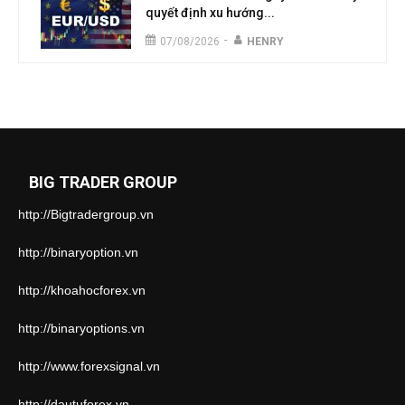
quyết định xu hướng...
-
07/08/2026
HENRY
BIG TRADER GROUP
http://Bigtradergroup.vn
http://binaryoption.vn
http://khoahocforex.vn
http://binaryoptions.vn
http://www.forexsignal.vn
http://dautuforex.vn