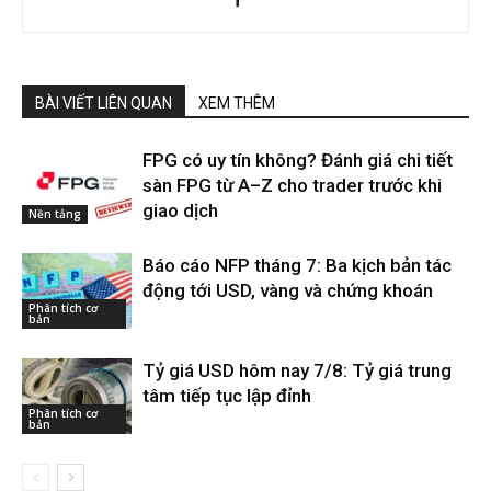
BÀI VIẾT LIÊN QUAN
XEM THÊM
FPG có uy tín không? Đánh giá chi tiết
sàn FPG từ A–Z cho trader trước khi
giao dịch
Nền tảng
Báo cáo NFP tháng 7: Ba kịch bản tác
động tới USD, vàng và chứng khoán
Phân tích cơ
bản
Tỷ giá USD hôm nay 7/8: Tỷ giá trung
tâm tiếp tục lập đỉnh
Phân tích cơ
bản